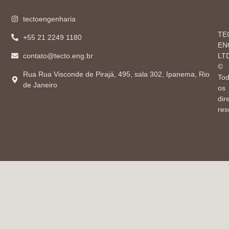
tectoengenharia
TE
+55 21 2249 1180
EN
contato@tecto.eng.br
LT
©
Rua Rua Visconde de Pirajá, 495, sala 302, Ipanema, Rio
To
de Janeiro
os
dir
res