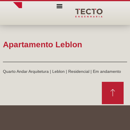
QUEM SOMOS
Apartamento Leblon
Quarto Andar Arquitetura | Leblon | Residencial | Em andamento