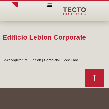
QUEM SOMOS
Edifício Leblon Corporate
S&W Arquitetura | Leblon | Comercial | Concluído