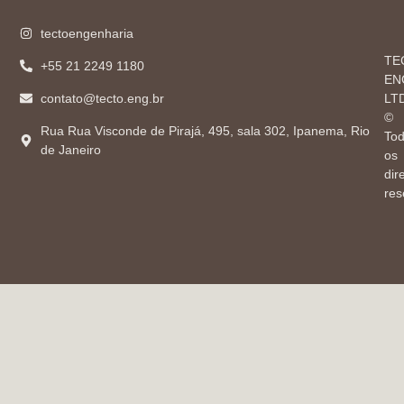
tectoengenharia
TE
+55 21 2249 1180
EN
contato@tecto.eng.br
LT
©
Rua Rua Visconde de Pirajá, 495, sala 302, Ipanema, Rio
To
de Janeiro
os
dir
res